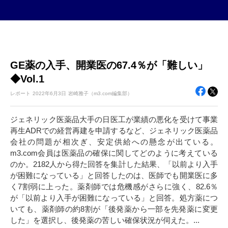
GE薬の入手、開業医の67.4％が「難しい」
◆Vol.1
レポート
2022年
6月3日
岩崎雅子（m3.com編集部）
ジェネリック医薬品大手の日医工が業績の悪化を受けて事業
再生ADRでの経営再建を申請するなど、ジェネリック医薬品
会社の問題が相次ぎ、安定供給への懸念が出ている。
m3.com会員は医薬品の確保に関してどのように考えている
のか。2182人から得た回答を集計した結果、「以前より入手
が困難になっている」と回答したのは、医師でも開業医に多
く7割弱に上った。薬剤師では危機感がさらに強く、82.6％
が「以前より入手が困難になっている」と回答。処方薬につ
いても、薬剤師の約8割が「後発薬から一部を先発薬に変更
した」を選択し、後発薬の苦しい確保状況が伺えた。...