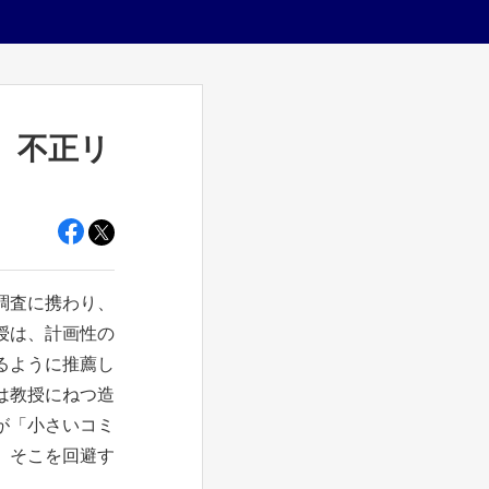
、不正リ
調査に携わり、
授は、計画性の
るように推薦し
は教授にねつ造
が「小さいコミ
、そこを回避す