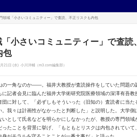
門領域「小さいコミュニティー」で査読、不正リスクも内包
域「小さいコミュニティー」で査読
内包
2月21日 (水)
小川洋輔（m3.com編集部）
山の一角なのか――。福井大教授が査読操作をしていた問題の
もに記者会見に臨んだ福井大学術研究院医療領域の深澤有吾教
者団に対して、「必ずしもそういった（旧知の）査読者に当た
い。我々は計画性がなかったと判断した」と説明した。大学側
ないとして氏名などを明らかにしなかったが、教授の専門領域
だったことを背景に挙げ、「もともとリスクは内包されていて
身がモラルを守ることことが一番大事だ」と語った。...