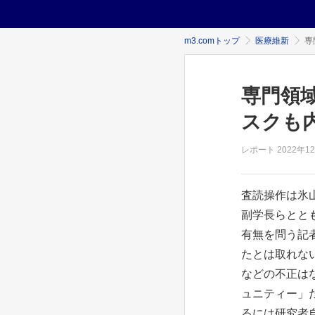
m3.comトップ
医療維新
専
専門領
スクも
レポート
2022年
1
査読操作は氷
副学長らとと
有無を問う記
たとは取れな
などの不正は
ュニティー」
るには研究者自