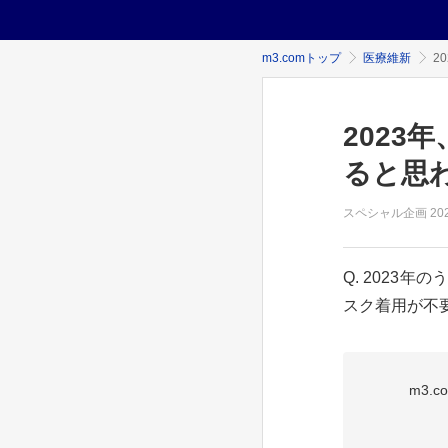
m3.comトップ
医療維新
2
2023
ると思わ
スペシャル企画
20
Q. 2023
スク着用が不要
m3