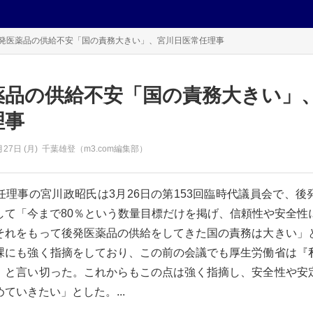
発医薬品の供給不安「国の責務大きい」、宮川日医常任理事
薬品の供給不安「国の責務大きい」
理事
月27日 (月)
千葉雄登（m3.com編集部）
任理事の宮川政昭氏は3月26日の第153回臨時代議員会で、後
して「今まで80％という数量目標だけを掲げ、信頼性や安全性
それをもって後発医薬品の供給をしてきた国の責務は大きい」
課にも強く指摘をしており、この前の会議でも厚生労働省は『
』と言い切った。これからもこの点は強く指摘し、安全性や安
ていきたい」とした。...