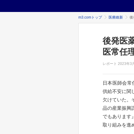
m3.comトップ
医療維新
後
後発医
医常任
レポート
2023年
3
日本医師会常
供給不安に関
欠けていた。
品の産業振興
でもあります
取り組みを進め