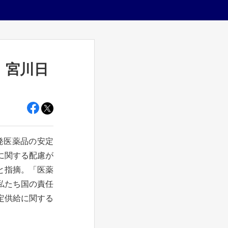
、宮川日
発医薬品の安定
に関する配慮が
と指摘。「医薬
私たち国の責任
定供給に関する