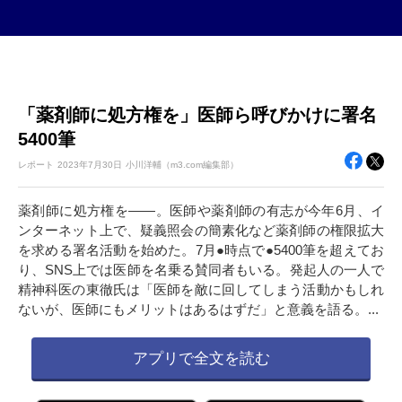
「薬剤師に処方権を」医師ら呼びかけに署名
5400筆
レポート
2023年
7月30日
小川洋輔（m3.com編集部）
薬剤師に処方権を――。医師や薬剤師の有志が今年6月、イ
ンターネット上で、疑義照会の簡素化など薬剤師の権限拡大
を求める署名活動を始めた。7月●時点で●5400筆を超えてお
り、SNS上では医師を名乗る賛同者もいる。発起人の一人で
精神科医の東徹氏は「医師を敵に回してしまう活動かもしれ
ないが、医師にもメリットはあるはずだ」と意義を語る。...
アプリで全文を読む