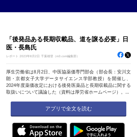
「後発品ある長期収載品、道を譲る必要」日
医・長島氏
レポート
2023年
8月2日
千葉雄登（m3.com編集部）
厚生労働省は8月2日、中医協薬価専門部会（部会長：安川文
朗・京都女子大学データサイエンス学部教授）を開催し、
2024年度薬価改定における後発医薬品と長期収載品に関する
取扱いについて議論した（資料は厚労省ホームページ）。...
アプリで全文を読む