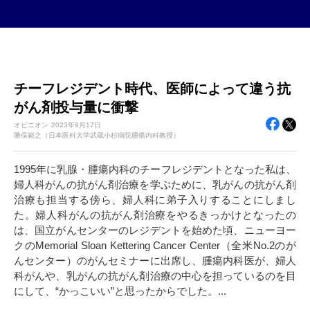
チーフレジデント時代、医師によって違う抗
がん剤投与量に衝撃
オピニオン
2023年
9月17日
勝俣範之（日本医科大学武蔵小杉病院腫瘍内科教授）
1995年に乳腺・腫瘍内科のチーフレジデントとなった私は、
婦人科がんの抗がん剤治療を学ぶために、乳がんの抗がん剤
治療も担当する傍ら、婦人科に弟子入りすることにしまし
た。婦人科がんの抗がん剤治療をやるきっかけとなったの
は、国立がんセンターのレジデントを始めた頃、ニューヨー
クのMemorial Sloan Kettering Cancer Center（全米No.2のが
んセンター）のがんセミナーに出席し、腫瘍内科医が、婦人
科がんや、乳がんの抗がん剤治療の中心を担っているのを目
にして、“かっこいい”と思ったからでした。...