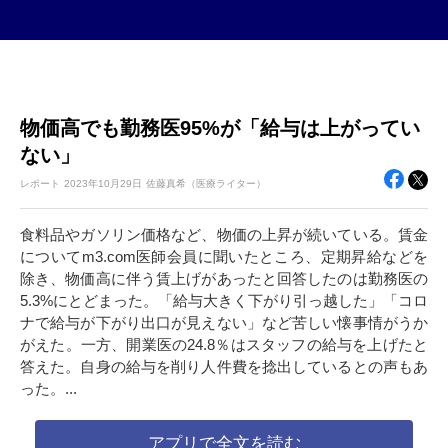
物価高でも勤務医95%が「給与は上がってい
ない」
レポート
2023年
10月29日
佐藤真希（医療ライター）
食料品やガソリン価格など、物価の上昇が続いている。賃金
についてm3.com医師会員に聞いたところ、定期昇給などを
除き、物価高に伴う賃上げがあったと回答したのは勤務医の
5.3%にとどまった。「給与大きく下がり引っ越した」「コロ
ナで給与が下がり出口が見えない」など苦しい懐事情がうか
がえた。一方、開業医の24.8％はスタッフの給与を上げたと
答えた。自身の給与を削り人件費を捻出しているとの声もあ
った。...
アプリで全文を読む