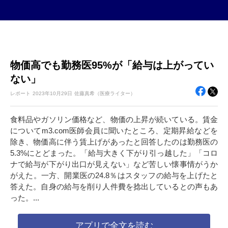
物価高でも勤務医95%が「給与は上がってい
ない」
レポート
2023年
10月29日
佐藤真希（医療ライター）
食料品やガソリン価格など、物価の上昇が続いている。賃金
についてm3.com医師会員に聞いたところ、定期昇給などを
除き、物価高に伴う賃上げがあったと回答したのは勤務医の
5.3%にとどまった。「給与大きく下がり引っ越した」「コロ
ナで給与が下がり出口が見えない」など苦しい懐事情がうか
がえた。一方、開業医の24.8％はスタッフの給与を上げたと
答えた。自身の給与を削り人件費を捻出しているとの声もあ
った。...
アプリで全文を読む