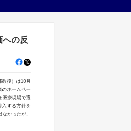
価への反
教授）は10月
省のホームペー
を医療現場で選
導入する方針を
出なかったが、