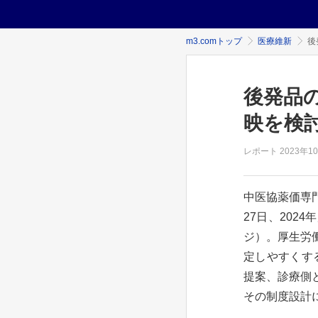
m3.comトップ
医療維新
後
後発品
映を検
レポート
2023年
1
中医協薬価専
27日、20
ジ）。厚生労
定しやすくす
提案、診療側
その制度設計に