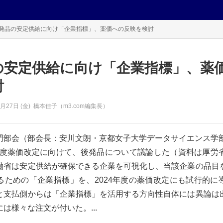
発品の安定供給に向け「企業指標」、薬価への反映を検討
の安定供給に向け「企業指標」、薬
討
0月27日 (金)
橋本佳子（m3.com編集長）
門部会（部会長：安川文朗・京都女子大学データサイエンス学部
24年度薬価改定に向けて、後発品について議論した（資料は厚労
働省は安定供給が確保できる企業を可視化し、当該企業の品目
るための「企業指標」を、2024年度の薬価改定にも試行的に
と支払側からは「企業指標」を活用する方向性自体には異論は
は様々な注文が付いた。...