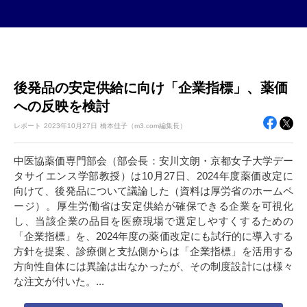
後発品の安定供給に向け「企業指標」、薬価
への反映を検討
レポート
2023年
10月27日
橋本佳子（m3.com編集長）
中医協薬価専門部会（部会長：安川文朗・京都女子大学デー
タサイエンス学部教授）は10月27日、2024年度薬価改定に
向けて、後発品について議論した（資料は厚労省のホームペ
ージ）。厚生労働省は安定供給が確保できる企業を可視化
し、当該企業の品目を医療現場で選定しやすくするための
「企業指標」を、2024年度の薬価改定にも試行的に導入する
方針を提案、診療側と支払側からは「企業指標」を活用する
方向性自体には異論は出なかったが、その制度設計には様々
な注文が付いた。...