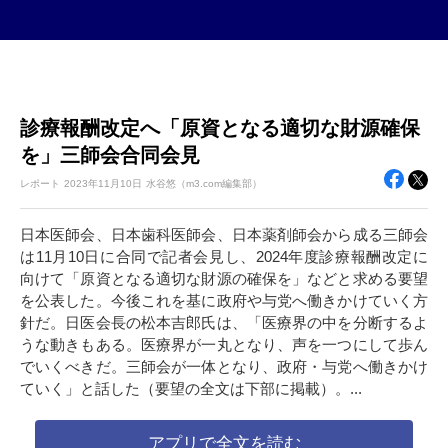
診療報酬改定へ「原資となる適切な財源確保
を」三師会合同会見
レポート
2023年
11月10日
水谷悠（m3.com編集部）
日本医師会、日本歯科医師会、日本薬剤師会から成る三師会
は11月10日に合同で記者会見し、2024年度診療報酬改定に
向けて「原資となる適切な財源の確保を」などと求める要望
を公表した。今後これを基に政府や与党へ働きかけていく方
針だ。日医会長の松本吉郎氏は、「医療界の中を分断するよ
うな動きもある。医療界が一丸となり、声を一つにして歩ん
でいくべきだ。三師会が一体となり、政府・与党へ働きかけ
ていく」と話した（要望の全文は下部に掲載）。...
アプリで全文を読む