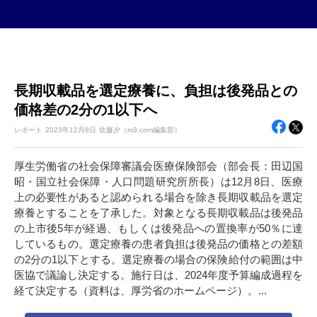
長期収載品を選定療養に、負担は後発品との
価格差の2分の1以下へ
レポート
2023年
12月8日
佐藤夕（m3.com編集部）
厚生労働省の社会保障審議会医療保険部会（部会長：田辺国
昭・国立社会保障・人口問題研究所所長）は12月8日、医療
上の必要性があると認められる場合を除き長期収載品を選定
療養とすることを了承した。対象となる長期収載品は後発品
の上市後5年が経過、もしくは後発品への置換率が50％に達
しているもの。選定療養の患者負担は後発品の価格との差額
の2分の1以下とする。選定療養の場合の保険給付の範囲は中
医協で議論し決定する。施行日は、2024年度予算編成過程を
経て決定する（資料は、厚労省のホームページ）。...