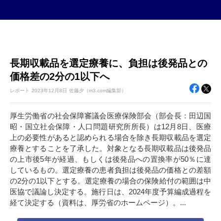
長期収載品を選定療養に、負担は後発品との
価格差の2分の1以下へ
レポート
2023年
12月8日
佐藤夕（m3.com編集部）
厚生労働省の社会保障審議会医療保険部会（部会長：田辺国
昭・国立社会保障・人口問題研究所所長）は12月8日、医療
上の必要性があると認められる場合を除き長期収載品を選定
療養とすることを了承した。対象となる長期収載品は後発品
の上市後5年が経過、もしくは後発品への置換率が50％に達
しているもの。選定療養の患者負担は後発品の価格との差額
の2分の1以下とする。選定療養の場合の保険給付の範囲は中
医協で議論し決定する。施行日は、2024年度予算編成過程を
経て決定する（資料は、厚労省のホームページ）。...