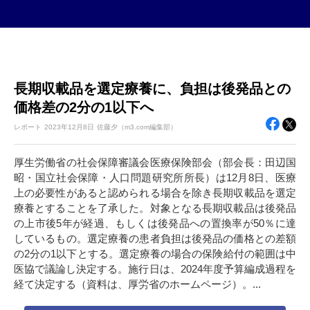
長期収載品を選定療養に、負担は後発品との
価格差の2分の1以下へ
レポート
2023年
12月8日
佐藤夕（m3.com編集部）
厚生労働省の社会保障審議会医療保険部会（部会長：田辺国
昭・国立社会保障・人口問題研究所所長）は12月8日、医療
上の必要性があると認められる場合を除き長期収載品を選定
療養とすることを了承した。対象となる長期収載品は後発品
の上市後5年が経過、もしくは後発品への置換率が50％に達
しているもの。選定療養の患者負担は後発品の価格との差額
の2分の1以下とする。選定療養の場合の保険給付の範囲は中
医協で議論し決定する。施行日は、2024年度予算編成過程を
経て決定する（資料は、厚労省のホームページ）。...