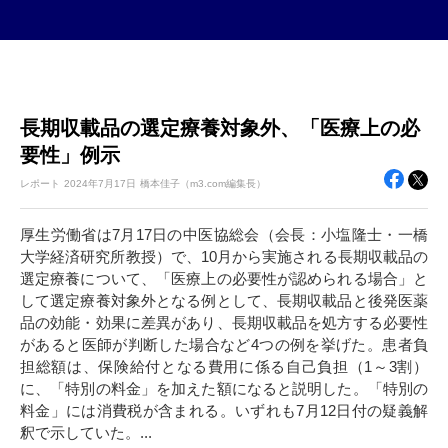
長期収載品の選定療養対象外、「医療上の必
要性」例示
レポート
2024年
7月17日
橋本佳子（m3.com編集長）
厚生労働省は7月17日の中医協総会（会長：小塩隆士・一橋
大学経済研究所教授）で、10月から実施される長期収載品の
選定療養について、「医療上の必要性が認められる場合」と
して選定療養対象外となる例として、長期収載品と後発医薬
品の効能・効果に差異があり、長期収載品を処方する必要性
があると医師が判断した場合など4つの例を挙げた。患者負
担総額は、保険給付となる費用に係る自己負担（1～3割）
に、「特別の料金」を加えた額になると説明した。「特別の
料金」には消費税が含まれる。いずれも7月12日付の疑義解
釈で示していた。...