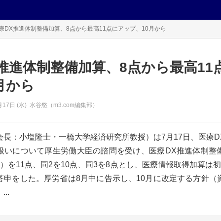
療DX推進体制整備加算、8点から最高11点にアップ、10月から
推進体制整備加算、8点から最高11
月から
月17日 (水)
水谷悠（m3.com編集部）
会長：小塩隆士・一橋大学経済研究所教授）は7月17日、医療D
扱いについて厚生労働大臣の諮問を受け、医療DX推進体制整
）を11点、同2を10点、同3を8点とし、医療情報取得加算は
答申をした。厚労省は8月中に告示し、10月に改定する方針（
..