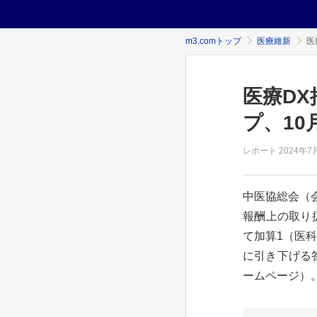
m3.comトップ
医療維新
医
医療DX
プ、10
レポート
2024年
7
中医協総会（
報酬上の取り
て加算1（医科
に引き下げる
ームページ）。.