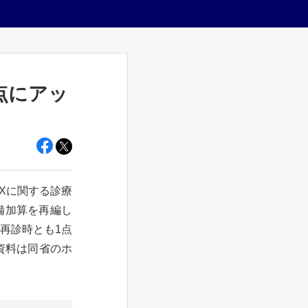
点にアッ
Xに関する診療
備加算を再編し
初再診時とも1点
資料は同省のホ