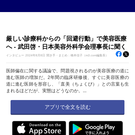
厳しい診療科からの「回避行動」で美容医療
へ - 武田啓・日本美容外科学会理事長に聞く
インタビュー
2024年
8月8日
聞き手・まとめ：橋本佳子（m3.com編集長）
医師偏在に関する議論で、問題視されるのが美容医療の道に
進む医師の増加だ。2年間の臨床研修後、すぐに美容医療の
道に進む医師を形容し、「直美（ちょくび）」との言葉も生
まれるほどだが、実態はどうなのか。...
アプリで全文を読む