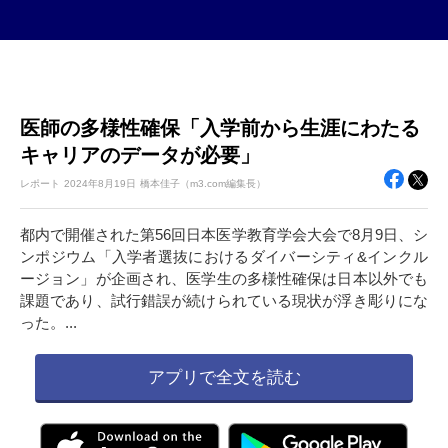
医師の多様性確保「入学前から生涯にわたる
キャリアのデータが必要」
レポート
2024年
8月19日
橋本佳子（m3.com編集長）
都内で開催された第56回日本医学教育学会大会で8月9日、シ
ンポジウム「入学者選抜におけるダイバーシティ&インクル
ージョン」が企画され、医学生の多様性確保は日本以外でも
課題であり、試行錯誤が続けられている現状が浮き彫りにな
った。...
アプリで全文を読む