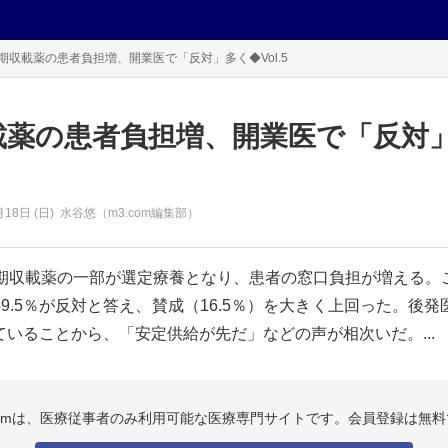
期収載薬の患者負担増、開業医で「反対」多く◆Vol.5
載薬の患者負担増、開業医で「反対
月18日 (日)
水谷悠（m3.com編集部）
長期収載薬の一部が選定療養となり、患者の窓口負担が増える。
9.5％が反対と答え、賛成（16.5％）を大きく上回った。後
いることから、「安定供給が先だ」などの声が相次いだ。...
.comは、医療従事者のみ利用可能な医療専門サイトです。会員登録は無料