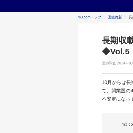
m3.comトップ
医療維新
長
長期収
◆Vol.5
医師調査
2024年
8
10月からは
て、開業医の4
不安定になって
m3