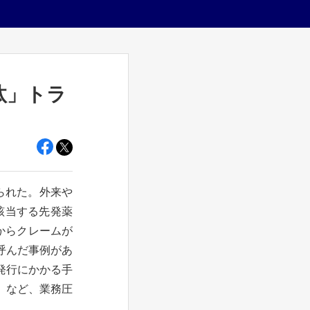
汰」トラ
られた。外来や
該当する先発薬
者からクレームが
呼んだ事例があ
発行にかかる手
）など、業務圧