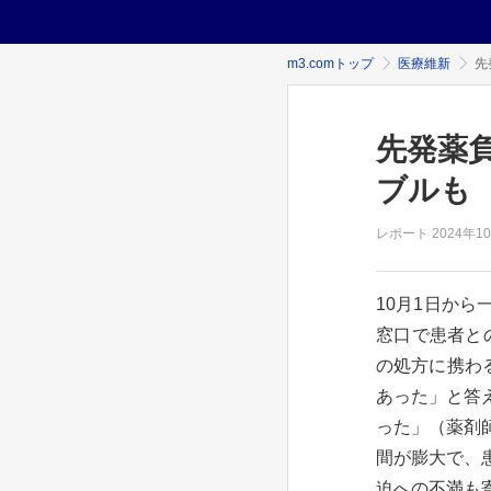
m3.comトップ
医療維新
先
先発薬
ブルも
レポート
2024年
1
10月1日か
窓口で患者と
の処方に携わる
あった」と答
った」（薬剤
間が膨大で、
迫への不満も寄