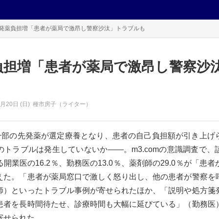
発薬負担増「患者が薬局で激昂し警察沙汰」トラブルも
負担増「患者が薬局で激昂し警察沙
0月20日 (日)
種市房子（ライター）
ら一部の先発薬が選定療養となり、患者の自己負担額が引き上げ
のトラブルは発生していないか――。m3.comの意識調査で、
開業医の16.2％、勤務医の13.0％、薬剤師の29.0％が「患
えた。「患者が薬局窓口で激しく怒り出し、他の患者が警察を
師）といったトラブル事例が寄せられたほか、「説明や処方箋
患者を長時間待たせ、診療時間も大幅に延びている」（勤務医
せられた。...