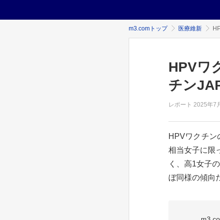
m3.comトップ
医療維新
H
HPVワ
チンJA
レポート
2025年
7
HPVワクチン
相当女子に限
く、高1女子の
ぼ同様の傾向だ
m3