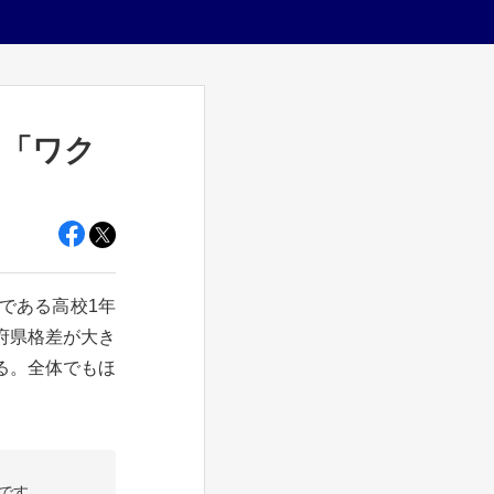
、「ワク
年である高校1年
府県格差が大き
ある。全体でもほ
です。