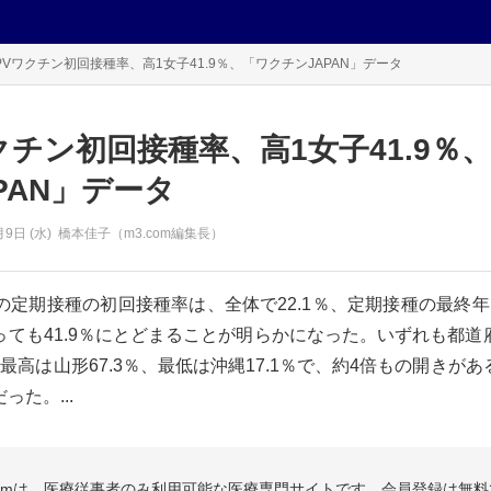
PVワクチン初回接種率、高1女子41.9％、「ワクチンJAPAN」データ
クチン初回接種率、高1女子41.9％
PAN」データ
月9日 (水)
橋本佳子（m3.com編集長）
の定期接種の初回接種率は、全体で22.1％、定期接種の最終
っても41.9％にとどまることが明らかになった。いずれも都道
最高は山形67.3％、最低は沖縄17.1％で、約4倍もの開きが
った。...
.comは、医療従事者のみ利用可能な医療専門サイトです。会員登録は無料