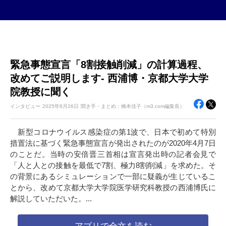
緊急事態宣言「8割接触削減」の計算過程、
改めてご説明します- 西浦博・京都大学大学
院教授に聞く
インタビュー
2025年
8月26日
聞き手・まとめ：橋本佳子（m3.com編集長）
新型コロナウイルス感染症の第1波で、日本で初めて特別
措置法に基づく緊急事態宣言が発出されたのが2020年4月7日
のことだ。当時の安倍晋三首相は宣言発出時の記者会見で
「人と人との接触を最低で7割、極力8割削減」を求めた。そ
の背景にあるシミュレーションで一部に疑義が生じているこ
とから、改めて京都大学大学院医学研究科教授の西浦博氏に
解説していただいた。...