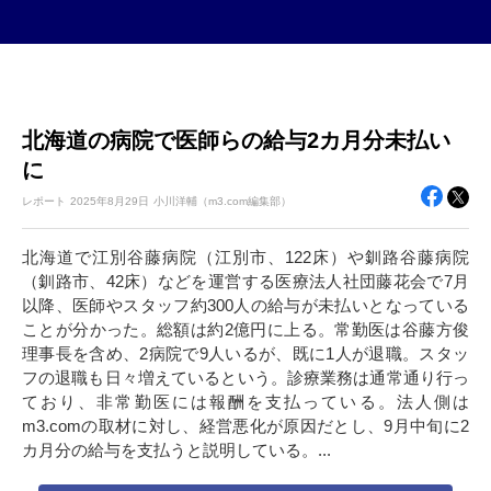
北海道の病院で医師らの給与2カ月分未払い
に
レポート
2025年
8月29日
小川洋輔（m3.com編集部）
北海道で江別谷藤病院（江別市、122床）や釧路谷藤病院
（釧路市、42床）などを運営する医療法人社団藤花会で7月
以降、医師やスタッフ約300人の給与が未払いとなっている
ことが分かった。総額は約2億円に上る。常勤医は谷藤方俊
理事長を含め、2病院で9人いるが、既に1人が退職。スタッ
フの退職も日々増えているという。診療業務は通常通り行っ
ており、非常勤医には報酬を支払っている。法人側は
m3.comの取材に対し、経営悪化が原因だとし、9月中旬に2
カ月分の給与を支払うと説明している。...