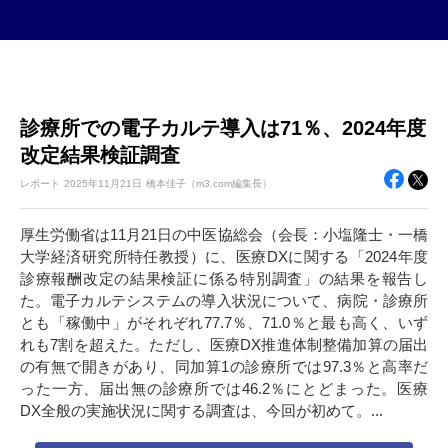
診療所での電子カルテ導入は71％、2024年度
改定結果検証調査
レポート
2025年
11月21日
橋本佳子（m3.com編集長）
厚生労働省は11月21日の中医協総会（会長：小塩隆士・一橋
大学経済研究所特任教授）に、医療DXに関する「2024年度
診療報酬改定の結果検証に係る特別調査」の結果を報告し
た。電子カルテシステムの導入状況について、病院・診療所
とも「稼働中」がそれぞれ77.7％、71.0％と最も高く、いず
れも7割を超えた。ただし、医療DX推進体制整備加算の届出
の有無で開きがあり、同加算1の診療所では97.3％と高率だ
った一方、届出無の診療所では46.2％にとどまった。医療
DX全般の実施状況に関する調査は、今回が初めて。...