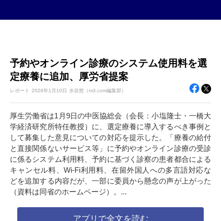
予約やオンライン診療のシステム使用料を選
定療養に追加、厚労省提案
レポート
2026年
1月10日
水谷悠（m3.com編集部）
厚生労働省は1月9日の中医協総会（会長：小塩隆士・一橋大
学経済研究所特任教授）に、選定療養に導入するべき事例と
して募集した意見についての対応を提示した。「療養の給付
と直接関係ないサービス等」に予約やオンライン診療の受診
に係るシステム利用料、予約に基づく診察の患者都合による
キャンセル料、Wi-Fi利用料、在留外国人への多言語対応な
どを追加する内容だが、一部に委員から懸念の声が上がった
（資料は同省のホームページ）。...
アプリで全文を読む