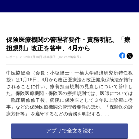
保険医療機関の管理者要件・責務明記、「療
担規則」改正を答申、4月から
レポート
2026年
1月16日
橋本佳子（m3.com編集長）
中医協総会（会長：小塩隆士・一橋大学経済研究所特任教
授）は1月16日、4月から改正医療法と改正健康保険法が施行
されることに伴い、療養担当規則の見直しについて答申し
た。保険医療機関・保険医の療担規則では、医師については
「臨床研修修了後、病院に保険医として３年以上診療に従
事」などの保険医療機関の管理者要件のほか、「保険医の診
療方針等」 を遵守するなどの責務を明記する。...
アプリで全文を読む