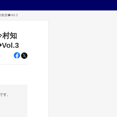
授◆Vol.3
今村知
l.3
です。