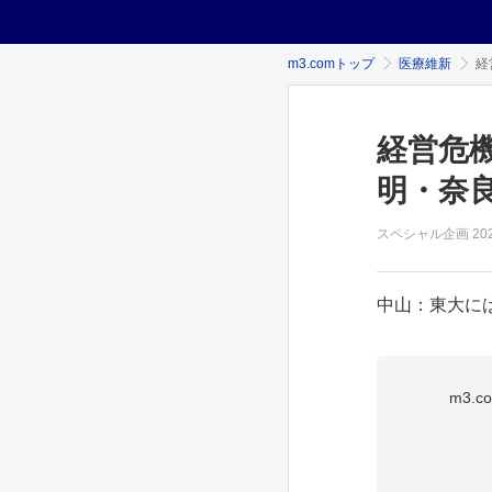
m3.comトップ
医療維新
経
経営危
明・奈良
スペシャル企画
20
中山：東大には
m3