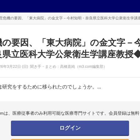
営危機の要因、「東大病院」の金文字－今村知明・奈良県立医科大学公衆衛生学講座教
機の要因、「東大病院」の金文字－
県立医科大学公衆衛生学講座教授◆Vo
26年
3月22日 (日)
聞き手・まとめ：高橋直純（m3.com編集部）
研究をするために移られたのでしょうか。...
.comは、医療従事者のみ利用可能な医療専門サイトです。会員登録は無料
ログイン