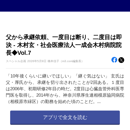
父から承継依頼、一度目は断り、二度目は即
決 - 木村玄・社会医療法人一成会木村病院院
長◆Vol.7
スペシャル企画
2026年
5月9日
橋本佳子（m3.com編集長）
「10年後くらいに継いでほしい」「継ぐ気はない」 玄氏は
父・厚氏から、承継を切り出されたことが2回ある。１度目
は2006年、初期研修2年目の時だ。2度目は心臓血管外科医専
門医を取得し、2014年から、神奈川県厚生連相模原協同病院
（相模原市緑区）の勤務を始めた頃のことだ。...
アプリで全文を読む