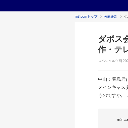
m3.comトップ
医療維新
ダ
ダボス
作・テレ
スペシャル企画
20
中山：豊島君
メインキャス
うのですか。..
m3