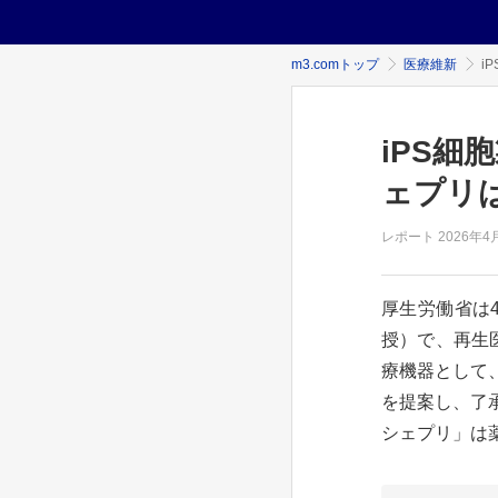
m3.comトップ
医療維新
i
iPS
ェプリ
レポート
2026年
4
厚生労働省は
授）で、再生
療機器として
を提案し、了
シェプリ」は薬