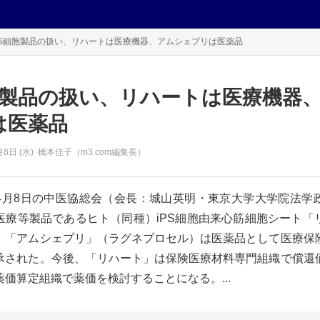
PS細胞製品の扱い、リハートは医療機器、アムシェプリは医薬品
細胞製品の扱い、リハートは医療機器
は医薬品
月8日 (水)
橋本佳子（m3.com編集長）
4月8日の中医協総会（会長：城山英明・東京大学大学院法学
医療等製品であるヒト（同種）iPS細胞由来心筋細胞シート「
、「アムシェプリ」（ラグネプロセル）は医薬品として医療保
承された。今後、「リハート」は保険医療材料専門組織で償還
価算定組織で薬価を検討することになる。...