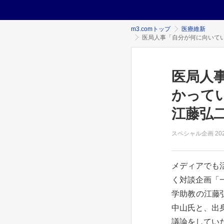
m3.comトップ
医療維新
医局人事「自分が何に向いてい
医局人
かって
江藤弘二
スペシャル企画
20
メディアでも
く対談企画「
学助教の江藤
中山氏と、出
議論をしていた