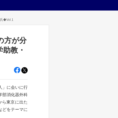
Vol.1
の方が分
学助教・
人」に会いに行
学部消化器外科
から東京に出た
などをテーマに