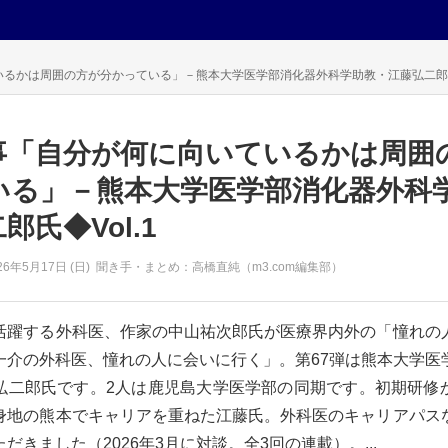
るかは周囲の方が分かっている」－熊本大学医学部消化器外科学助教・江藤弘二郎氏◆
事「自分が何に向いているかは周囲
いる」－熊本大学医学部消化器外科
郎氏◆Vol.1
26年
5月17日 (日)
聞き手・まとめ：高橋直純（m3.com編集部）
活躍する外科医、作家の中山祐次郎氏が医療界内外の「憧れの
一介の外科医、憧れの人に会いに行く」。第67弾は熊本大学医
弘二郎氏です。2人は鹿児島大学医学部の同期です。初期研修
身地の熊本でキャリアを重ねた江藤氏。外科医のキャリアパス
だきました（2026年3月に対談。全3回の連載）。...