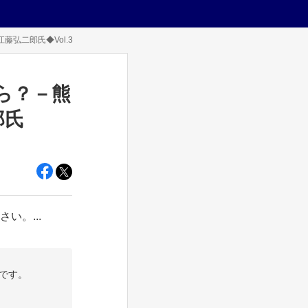
弘二郎氏◆Vol.3
ら？－熊
郎氏
い。...
です。