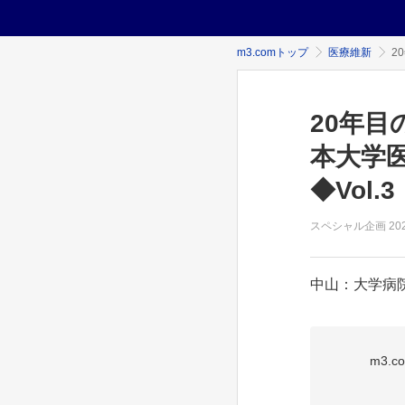
m3.comトップ
医療維新
2
20年
本大学
◆Vol.3
スペシャル企画
20
中山：大学病院
m3