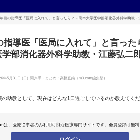
0年目の指導医「医局に入れて」と言ったら？－熊本大学医学部消化器外科学助教・江藤
目の指導医「医局に入れて」と言った
医学部消化器外科学助教・江藤弘二
26年
5月31日 (日)
聞き手・まとめ：高橋直純（m3.com編集部）
の助教として、現在はどんな1日過ごしているのか教えてくださ
.comは、医療従事者のみ利用可能な医療専門サイトです。会員登録は無料
ログイン