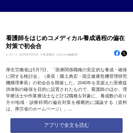
看護師をはじめコメディカル養成過程の偏在
対策で初会合
レポート
2026年
5月8日
小笠原麻結（m3.com編集部）
厚生労働省は5月7日、「医療関係職種の安定的な養成・確保
に関する検討会」（座長：國土典宏・国立健康危機管理研究
機構理事長）の初会合を開催した。2040年を見据えた医療提
供体制の確保を目的に設置されたもので、看護師のほか、理
学療法士や作業療法士など計12職種を対象に、養成数の在り
方や地域・診療科間の偏在対策を横断的に議論する（資料
は、厚労省のホームページ）。...
アプリで全文を読む