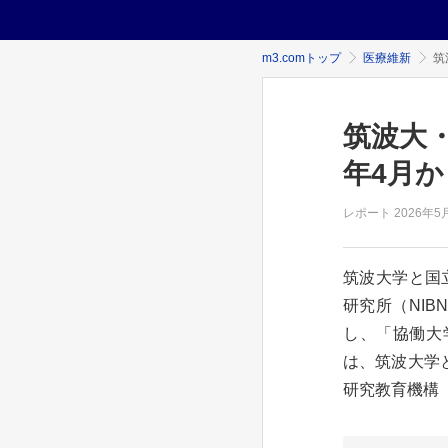
m3.comトップ
医療維新
筑
筑波大・
年4月か
レポート
2026年
5
筑波大学と国
研究所（NIB
し、「協働大
は、筑波大学
研究教育機構（