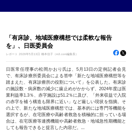
「有床診、地域医療構想では柔軟な報告
を」、日医委員会
レポート
2026年
5月13日
橋本佳子（m3.com編集長）
日医常任理事の松岡かおり氏は、5月13日の定例記者会見
で、有床診療所委員会による答申「新たな地域医療構想等を
踏まえた、有床診療所の役割について」を公表した。有床診
の施設数・病床数の減少に歯止めがかからず、2024年度は医
業利益率1.3％、赤字施設は51.2％に及び、「外来収益で入院
の赤字を補う構造も限界に近い」など厳しい現状を指摘。そ
の上で、新たな地域医療構想では、基本的には専門等機能を
選択するが、在宅医療や高齢者救急を積極的に担っている場
合は、在宅医療等連携機能や高齢者救急・地域急性期機能と
しても報告できると提言した内容だ。...