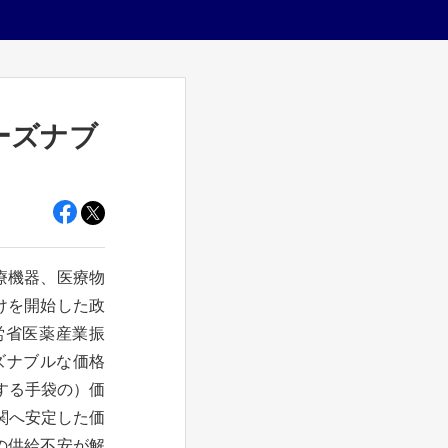
ーズナブ
療機器、医療物
けを開始した政
厚労省医薬産業振
ズナブルな価格
する手袋の）価
関へ安定した価
の供給不安が解