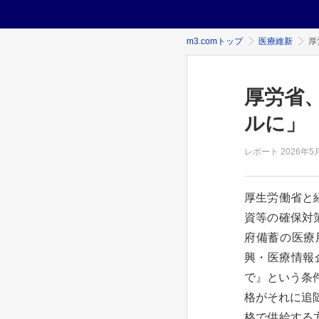
m3.comトップ
医療維新
厚
厚労省
ルに」
レポート
2026年
5
厚生労働省と
資等の確保対
府備蓄の医療用
興・医療情報
で』という条
格がそれに追
格で供給する