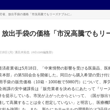
労省、放出手袋の価格「市況高騰でもリーズナブルに」
、放出手袋の価格「市況高騰でもリ
月18日 (月)
溝呂木拓也（m3.com編集部）
経済産業省は5月18日、「中東情勢の影響を受ける医薬品、医
策本部」の第5回会合を開催した。同日から購入希望の受け付
手袋の販売価格（10箱・1000枚で5980円）について、
企画課の安中健課長は「販売業者を決めるにあたって『リー
件を提示している。市況が上がったからといって、（国が放出
随して高騰することは全く想定していない」と明言し、医療機
方針を強調した。また、新たにカテーテルの潤滑剤など3品目