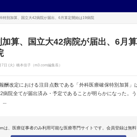
科特別加算、国立大42病院が届出、6月算定開始は19病院
別加算、国立大42病院が届出、6月
院
月7日 (火)
橋本佳子（m3.com編集長）
診療報酬改定における注目点数である「外科医療確保特別加算」
42病院全てが届出済み・予定であることが明らかになった。う
..
.comは、医療従事者のみ利用可能な医療専門サイトです。会員登録は無料