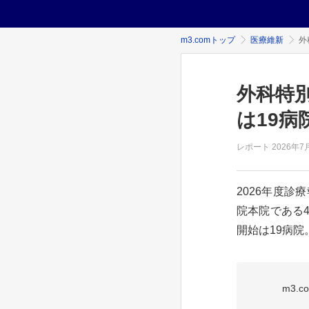
m3.comトップ
医療維新
外
外科特
は19病
レポート
2026年
7
2026年度
院本院である
開始は19病院。.
m3