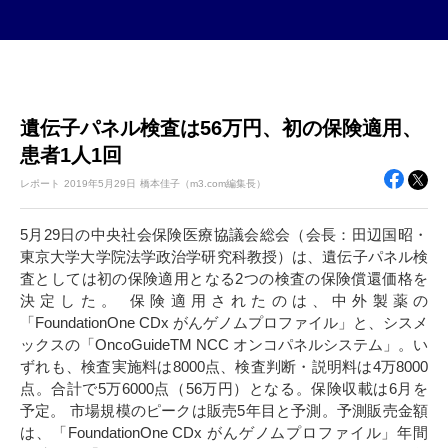
遺伝子パネル検査は56万円、初の保険適用、
患者1人1回
レポート
2019年
5月29日
橋本佳子（m3.com編集長）
5月29日の中央社会保険医療協議会総会（会長：田辺国昭・
東京大学大学院法学政治学研究科教授）は、遺伝子パネル検
査としては初の保険適用となる2つの検査の保険償還価格を
決定した。 保険適用されたのは、中外製薬の
「FoundationOne CDx がんゲノムプロファイル」と、シスメ
ックスの「OncoGuideTM NCC オンコパネルシステム」。い
ずれも、検査実施料は8000点、検査判断・説明料は4万8000
点。合計で5万6000点（56万円）となる。保険収載は6月を
予定。 市場規模のピークは販売5年目と予測。予測販売金額
は、「FoundationOne CDx がんゲノムプロファイル」年間