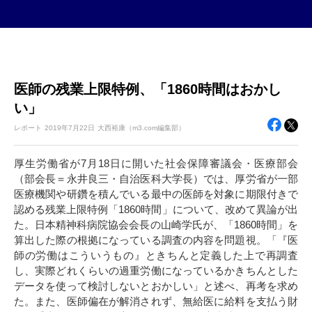
医師の残業上限特例、「1860時間はおかし
い」
レポート
2019年
7月22日
大西裕康（m3.com編集部）
厚生労働省が7月18日に開いた社会保障審議会・医療部会
（部会長＝永井良三・自治医科大学長）では、厚労省が一部
医療機関や研鑽を積んでいる最中の医師を対象に期限付きで
認める残業上限特例「1860時間」について、改めて異論が出
た。日本精神科病院協会会長の山崎学氏が、「1860時間」を
算出した際の根拠になっている調査の内容を問題視。「『医
師の労働はこういうもの』ときちんと定義した上で再調査
し、実際どれくらいの過重労働になっているかきちんとした
データを使って検討しないとおかしい」と述べ、再考を求め
た。また、医師偏在が解消されず、無給医に給料を支払う財