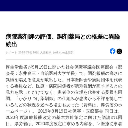
病院薬剤師の評価、調剤薬局との格差に異論
続出
レポート
2019年
9月20日
大西裕康（m3.com編集部）
厚生労働省が9月19日に開いた社会保障審議会医療部会（部
会長：永井良三・自治医科大学学長）で、調剤報酬の高さに
異議を唱える意見が噴出した。日本医師会や病院団体を代表
する委員など、医療・病院関係者が調剤報酬が高すぎるとの
見方を示しただけでなく、患者側の立場を代弁する委員も同
調。「かかりつけ薬剤師」の仕組みが患者から不評を博して
いるなどの状況を述べる場面もあった（資料は、厚労省のホ
ームページ）。 2019年9月19日社保審・医療部会 同日は、
2020年度診療報酬改定の基本方針策定に向けた議論の1回
目。厚労省は、2020年度改定に求める内容を、▽医療従事者