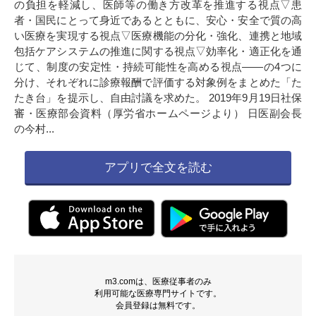
の負担を軽減し、医師等の働き方改革を推進する視点▽患
者・国民にとって身近であるとともに、安心・安全で質の高
い医療を実現する視点▽医療機能の分化・強化、連携と地域
包括ケアシステムの推進に関する視点▽効率化・適正化を通
じて、制度の安定性・持続可能性を高める視点――の4つに
分け、それぞれに診療報酬で評価する対象例をまとめた「た
たき台」を提示し、自由討議を求めた。 2019年9月19日社保
審・医療部会資料（厚労省ホームページより） 日医副会長
の今村...
アプリで全文を読む
m3.comは、医療従事者のみ
利用可能な医療専門サイトです。
会員登録は無料です。