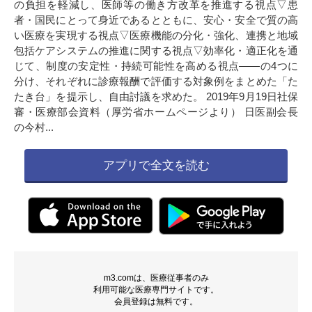
の負担を軽減し、医師等の働き方改革を推進する視点▽患
者・国民にとって身近であるとともに、安心・安全で質の高
い医療を実現する視点▽医療機能の分化・強化、連携と地域
包括ケアシステムの推進に関する視点▽効率化・適正化を通
じて、制度の安定性・持続可能性を高める視点――の4つに
分け、それぞれに診療報酬で評価する対象例をまとめた「た
たき台」を提示し、自由討議を求めた。 2019年9月19日社保
審・医療部会資料（厚労省ホームページより） 日医副会長
の今村...
アプリで全文を読む
m3.comは、医療従事者のみ
利用可能な医療専門サイトです。
会員登録は無料です。