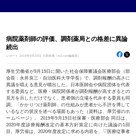
病院薬剤師の評価、調剤薬局との格差に異論
続出
レポート
2019年
9月20日
大西裕康（m3.com編集部）
厚生労働省が9月19日に開いた社会保障審議会医療部会（部
会長：永井良三・自治医科大学学長）で、調剤報酬の高さに
異議を唱える意見が噴出した。日本医師会や病院団体を代表
する委員など、医療・病院関係者が調剤報酬が高すぎるとの
見方を示しただけでなく、患者側の立場を代弁する委員も同
調。「かかりつけ薬剤師」の仕組みが患者から不評を博して
いるなどの状況を述べる場面もあった（資料は、厚労省のホ
ームページ）。 2019年9月19日社保審・医療部会 同日は、
2020年度診療報酬改定の基本方針策定に向けた議論の1回
目。厚労省は、2020年度改定に求める内容を、▽医療従事者