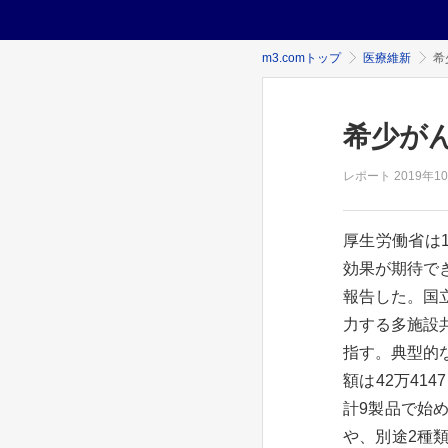
m3.comトップ
医療維新
希
希少が
レポート
2019年
1
厚生労働省は
効果が期待で
報告した。国
力する多施設
指す。典型的な
額は42万4
計9製品で始
や、別途2種