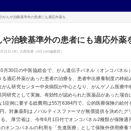
少がんや治験基準外の患者にも適応外薬を
んや治験基準外の患者にも適応外薬
0月31日 (木)
大西裕康（m3.com編集部）
10月30日の中医協総会で、がん遺伝子パネル（オンコパネル
きる適応外薬があった患者の治療を、患者申出療養制度の枠組
立がん研究センター中央病院が中心となり、がんゲノム医療中
共同研究として実施。有効性が認められた医薬品があった場合
1症例に要する総費用は55万6384円で、公的医療保険の給
147円。対象薬剤はノバルティスファーマが無償提供を決めたグ
める。 厚労省は、今年6月1日付でオンコパネル2種類が保険適
類のオンコパネルの利用を「先進医療」として保険外併用療養