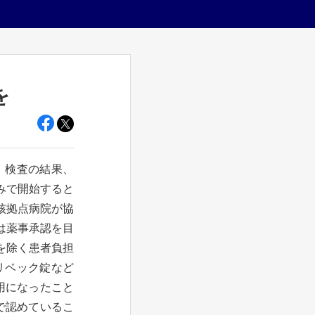
を
）検査の結果、
みで開始すると
核拠点病院が協
は薬事承認を目
付を除く患者負担
リベック錠など
用になったこと
で認めているこ