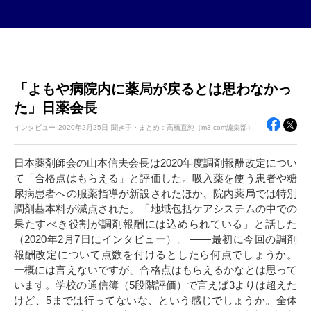
「よもや病院内に薬局が戻るとは思わなかっ
た」日薬会長
インタビュー
2020年
2月25日
聞き手・まとめ：高橋直純（m3.com編集部）
日本薬剤師会の山本信夫会長は2020年度調剤報酬改定につい
て「合格点はもらえる」と評価した。吸入薬を使う患者や糖
尿病患者への服薬指導が新設されたほか、院内薬局では特別
調剤基本料が減点された。「地域包括ケアシステムの中での
果たすべき役割が調剤報酬には込められている」と話した
（2020年2月7日にインタビュー）。 ――最初に今回の調剤
報酬改定について点数を付けるとしたら何点でしょうか。
一概には言えないですが、合格点はもらえるかなとは思って
います。学校の通信簿（5段階評価）で言えば3よりは超えた
けど、5までは行ってないな、という感じでしょうか。全体