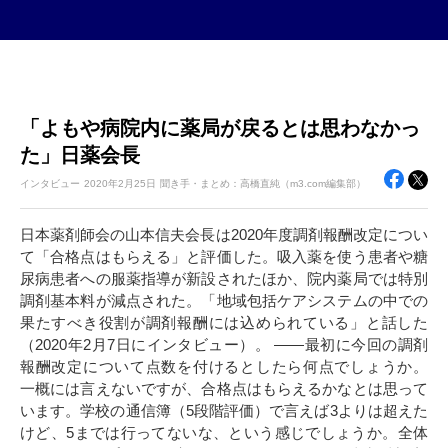
「よもや病院内に薬局が戻るとは思わなかっ
た」日薬会長
インタビュー
2020年
2月25日
聞き手・まとめ：高橋直純（m3.com編集部）
日本薬剤師会の山本信夫会長は2020年度調剤報酬改定につい
て「合格点はもらえる」と評価した。吸入薬を使う患者や糖
尿病患者への服薬指導が新設されたほか、院内薬局では特別
調剤基本料が減点された。「地域包括ケアシステムの中での
果たすべき役割が調剤報酬には込められている」と話した
（2020年2月7日にインタビュー）。 ――最初に今回の調剤
報酬改定について点数を付けるとしたら何点でしょうか。
一概には言えないですが、合格点はもらえるかなとは思って
います。学校の通信簿（5段階評価）で言えば3よりは超えた
けど、5までは行ってないな、という感じでしょうか。全体