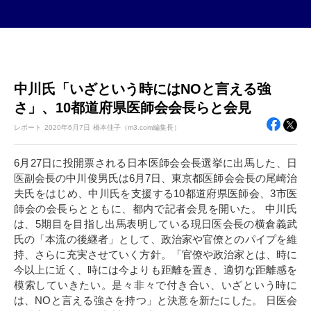
中川氏「いざという時にはNOと言える強
さ」、10都道府県医師会会長らと会見
レポート
2020年
6月7日
橋本佳子（m3.com編集長）
6月27日に投開票される日本医師会会長選挙に出馬した、日
医副会長の中川俊男氏は6月7日、東京都医師会会長の尾崎治
夫氏をはじめ、中川氏を支援する10都道府県医師会、3市医
師会の会長らとともに、都内で記者会見を開いた。 中川氏
は、5期目を目指し出馬表明している現日医会長の横倉義武
氏の「本流の後継者」として、政治家や官僚とのパイプを維
持、さらに充実させていく方針。「官僚や政治家とは、時に
今以上に近く、時には今よりも距離を置き、適切な距離感を
模索していきたい。是々非々で付き合い、いざという時に
は、NOと言える強さを持つ」と決意を新たにした。 日医会