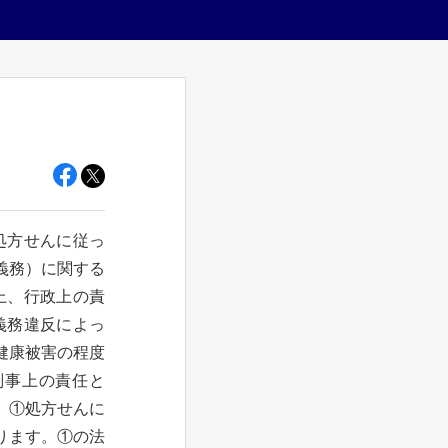
処方せんに従っ
義務）に関する
上、行政上の責
義務違反によっ
健康被害の程度
刑事上の責任と
、①処方せんに
ります。①の法