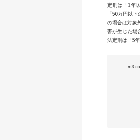
定刑は「1年
「50万円以
の場合は対象
害が生じた場
法定刑は「5年.
m3