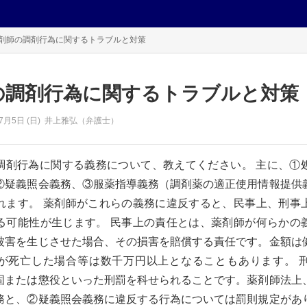
剤師の調剤行為に関するトラブルと対策
の調剤行為に関するトラブルと対策
7月5日 (日)
井上雅弘（弁護士）
調剤行為に関する義務について、教えてください。 主に、①
②疑義照会義務、③服薬指導義務（調剤薬の適正使用情報提供
れます。 薬剤師がこれらの義務に違反すると、民事上、刑事
る可能性が生じます。 民事上の責任とは、薬剤師が何らかの
被害を生じさせた場合、その損害を賠償する責任です。金額は
が死亡した場合等は数千万円以上となることもあります。 
固または懲役といった刑罰を科せられることです。薬剤師法上
務と、②疑義照会義務に違反する行為については罰則規定があ