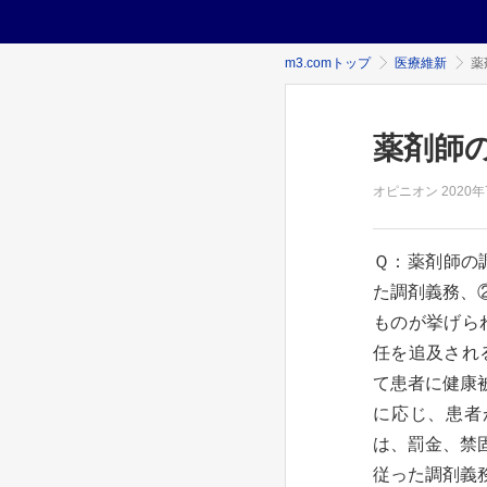
m3.comトップ
医療維新
薬
薬剤師
オピニオン
2020年
Ｑ：薬剤師の
た調剤義務、
ものが挙げら
任を追及され
て患者に健康
に応じ、患者
は、罰金、禁
従った調剤義