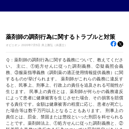
薬剤師の調剤行為に関するトラブルと対策
オピニオン
2020年
7月5日
井上雅弘（弁護士）
Ｑ：薬剤師の調剤行為に関する義務について、教えてくださ
い。 主に、①処方せんに従った調剤義務、②疑義照会義
務、③服薬指導義務（調剤薬の適正使用情報提供義務）に関
するものが挙げられます。 薬剤師がこれらの義務に違反す
ると、民事上、刑事上、行政上の責任を追及される可能性が
生じます。 民事上の責任とは、薬剤師が何らかの義務違反
によって患者に健康被害を生じさせた場合、その損害を賠償
する責任です。金額は健康被害の程度に応じ、患者が死亡し
た場合等は数千万円以上となることもあります。 刑事上の
責任とは、罰金、禁固または懲役といった刑罰を科せられる
ことです。薬剤師法上、①処方せんに従った調剤義務と、②