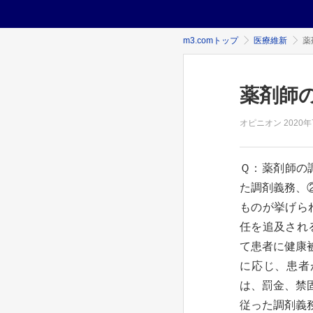
m3.comトップ
医療維新
薬
薬剤師
オピニオン
2020年
Ｑ：薬剤師の
た調剤義務、
ものが挙げら
任を追及され
て患者に健康
に応じ、患者
は、罰金、禁
従った調剤義