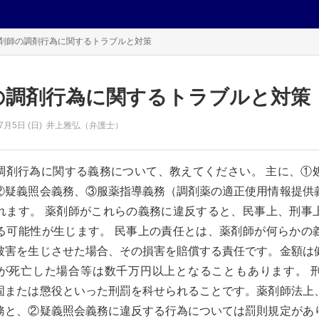
剤師の調剤行為に関するトラブルと対策
の調剤行為に関するトラブルと対策
7月5日 (日)
井上雅弘（弁護士）
調剤行為に関する義務について、教えてください。 主に、①
②疑義照会義務、③服薬指導義務（調剤薬の適正使用情報提供
れます。 薬剤師がこれらの義務に違反すると、民事上、刑事
る可能性が生じます。 民事上の責任とは、薬剤師が何らかの
被害を生じさせた場合、その損害を賠償する責任です。金額は
が死亡した場合等は数千万円以上となることもあります。 
固または懲役といった刑罰を科せられることです。薬剤師法上
務と、②疑義照会義務に違反する行為については罰則規定があ