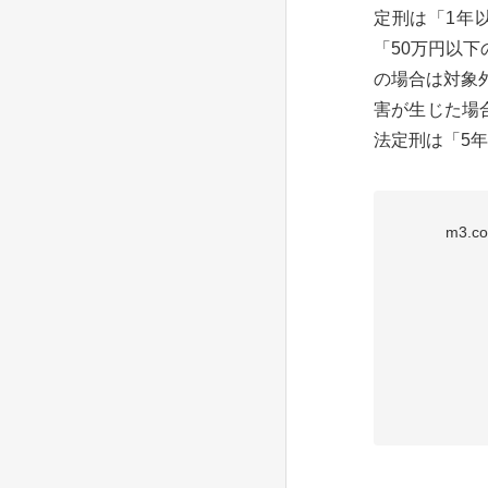
定刑は「1年
「50万円以
の場合は対象
害が生じた場
法定刑は「5年.
m3