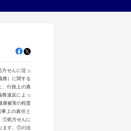
処方せんに従っ
義務）に関する
上、行政上の責
義務違反によっ
健康被害の程度
刑事上の責任と
、①処方せんに
ります。①の法