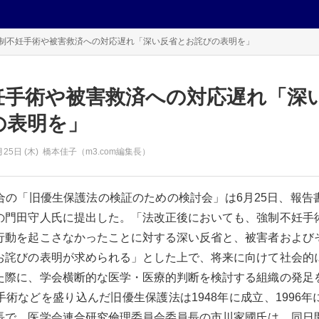
制不妊手術や被害救済への対応遅れ「深い反省とお詫びの表明を」
妊手術や被害救済への対応遅れ「深
の表明を」
月25日 (木)
橋本佳子（m3.com編集長）
合の「旧優生保護法の検証のための検討会」は6月25日、報告
の門田守人氏に提出した。「法改正後においても、強制不妊手
行動を起こさなかったことに対する深い反省と、被害者および
お詫びの表明が求められる」とした上で、将来に向けて社会的
た際に、学会横断的な医学・医療的判断を検討する組織の発足
術などを盛り込んだ旧優生保護法は1948年に成立、1996
長で、医学会連合研究倫理委員会委員長の市川家國氏は、同日