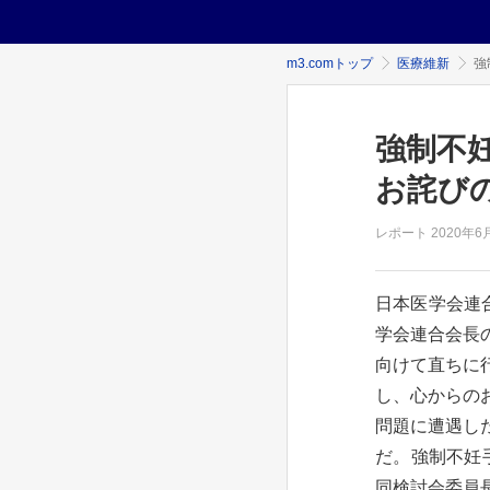
m3.comトップ
医療維新
強
強制不
お詫び
レポート
2020年
6
日本医学会連
学会連合会長
向けて直ちに
し、心からの
問題に遭遇し
だ。強制不妊手
同検討会委員