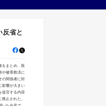
い反省と
書をまとめ、医
術や被害救済に
その関係者に対
に影響が大きい
を提言する内容
年に廃止された。
開いた会見で、